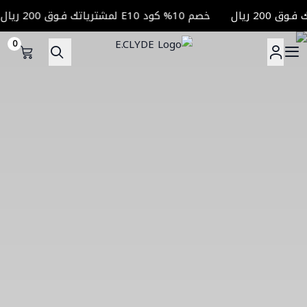
خصم 10% كود E10 لمشترياتك فـوق 200 ريال
0
E.CLYDE