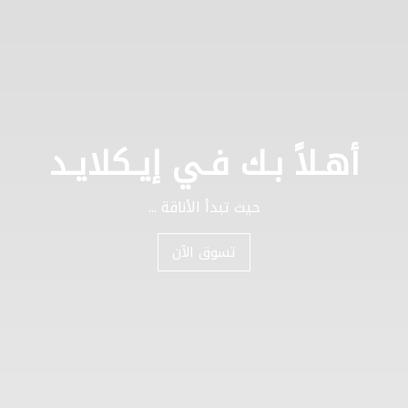
أهـلاً بـك فـي إيـكلايـد
حيث تبدأ الأناقة ...
تسوق الآن