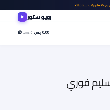
البطاقات
رويو ستور
0.00
ر.س
0 items
المدونة