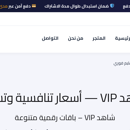
دفع
ضمان استبدال طوال مدة الاشتراك
دفع آمن عبر
مدى وApple Pay و
رئيسية
المتجر
من نحن
التواصل
My account
Shop
التواصل
الشروط والأحكام
 الاسترجاع
سياسة الخصوصية
من نحن
ليم فوري
شاهد VIP – باقات رقمية متنوعة