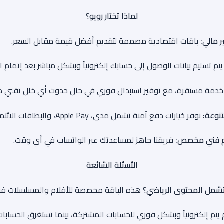
لماذا تختار رويو؟
ر مالي:
باقات اقتصادية مصممة لتقديم أفضل قيمة مقابل السعر.
تم تسليم بيانات الوصول إلى حسابك إلكترونياً وبشكل مباشر بعد إتمام ا
 خدمة مستقرة، مع توفير استبدال فوري في حال حدوث أي خلل تقني طو
نوعة:
نوفر خيارات دفع آمنة تشمل مدى، Apple Pay، والبطاقات الائتمانية.
 فني مخصص:
فريقنا جاهز لمساعدتك عبر الواتساب في أي وقت.
الأسئلة الشائعة
تشمل المحتوى الرياضي؟
هذه الباقة مخصصة للأفلام والمسلسلات ف
 يتم إلكترونياً وبشكل فوري للحسابات المشتركة، بينما تستغرق الحسابات ا