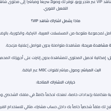
استمتع بمشاهدة أحدث المسلسلات والأفلام مع باقات شاهد VIP عبر متجر رويو. نوفر لك وصولاً 
التفعيل الفوري.
ماذا يشمل اشتراك شاهد VIP؟
 لمجموعة متنوعة من المسلسلات العربية، التركية، والكورية، بالإضافة
ة مشاهدة مريحة:
مشاهدة متواصلة بدون فواصل إعلانية مزعجة.
ل:
إمكانية تحميل المحتوى للمشاهدة بدون إنترنت على أجهزتك المحمو
البث المباشر:
وصول مباشر لقنوات MBC عبر الباقة.
خيارات الاشتراك المتاحة:
ة متكاملة بإعدادات خاصة، تمنحك تحكماً كاملاً في ملفك الشخصي وك
يح لك ملفاً شخصياً خاصاً بك داخل حساب مشترك، مثالي للاستخدام الف