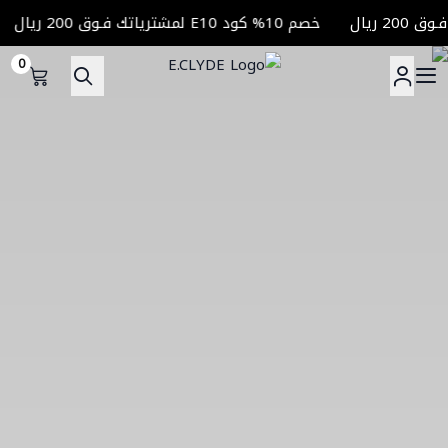
خصم 10% كود E10 لمشترياتك فـوق 200 ريال
0
E.CLYDE