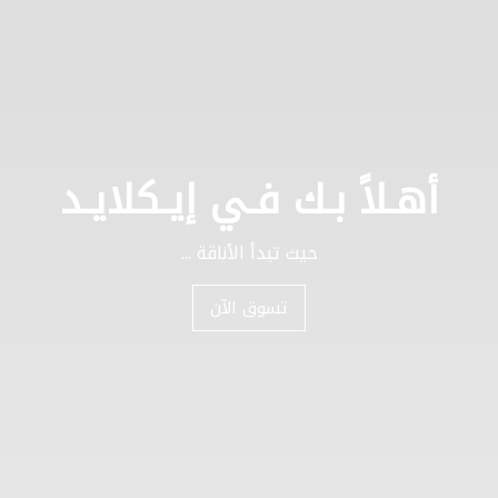
أهـلاً بـك فـي إيـكلايـد
حيث تبدأ الأناقة ...
تسوق الآن