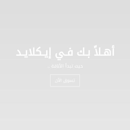
أهـلاً بـك فـي إيـكلايـد
حيث تبدأ الأناقة ...
تسوق الآن